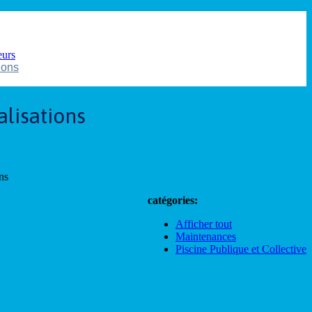
eurs
ions
alisations
ns
catégories:
Afficher tout
Maintenances
Piscine Publique et Collective